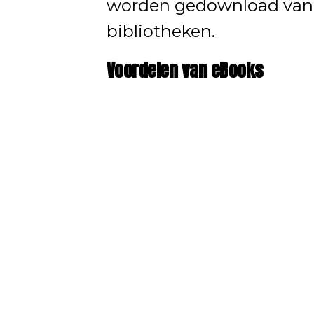
worden gedownload vanui
bibliotheken.
Voordelen van eBooks