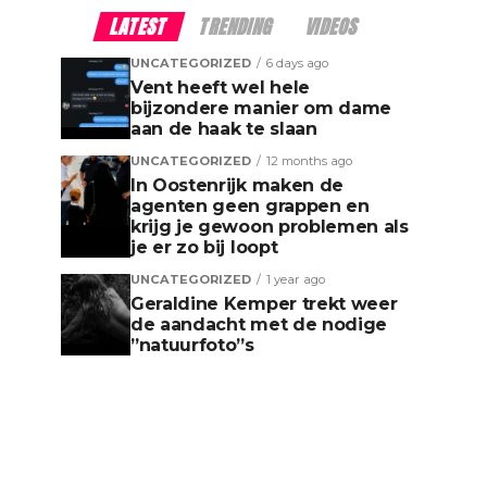
LATEST
TRENDING
VIDEOS
UNCATEGORIZED
6 days ago
Vent heeft wel hele
bijzondere manier om dame
aan de haak te slaan
UNCATEGORIZED
12 months ago
In Oostenrijk maken de
agenten geen grappen en
krijg je gewoon problemen als
je er zo bij loopt
UNCATEGORIZED
1 year ago
Geraldine Kemper trekt weer
de aandacht met de nodige
”natuurfoto”s