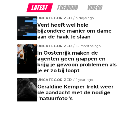
LATEST
TRENDING
VIDEOS
UNCATEGORIZED
5 days ago
Vent heeft wel hele
bijzondere manier om dame
aan de haak te slaan
UNCATEGORIZED
12 months ago
In Oostenrijk maken de
agenten geen grappen en
krijg je gewoon problemen als
je er zo bij loopt
UNCATEGORIZED
1 year ago
Geraldine Kemper trekt weer
de aandacht met de nodige
”natuurfoto”s