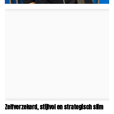
Zelfverzekerd, stijlvol en strategisch slim