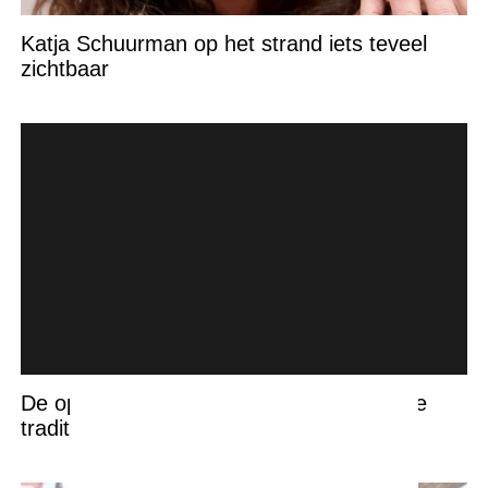
Katja Schuurman op het strand iets teveel
zichtbaar
De opkomst van Netflix: hoe streaming de
traditionele bioscoop overneemt