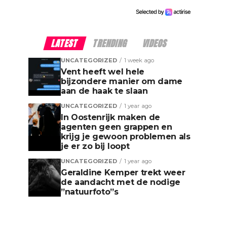
LATEST
TRENDING
VIDEOS
UNCATEGORIZED
1 week ago
Vent heeft wel hele
bijzondere manier om dame
aan de haak te slaan
UNCATEGORIZED
1 year ago
In Oostenrijk maken de
agenten geen grappen en
krijg je gewoon problemen als
je er zo bij loopt
UNCATEGORIZED
1 year ago
Geraldine Kemper trekt weer
de aandacht met de nodige
”natuurfoto”s