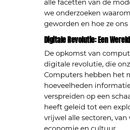
alle facetten van de mode
we onderzoeken waarom c
geworden en hoe ze ons 
Digitale Revolutie: Een Were
De opkomst van compute
digitale revolutie, die o
Computers hebben het 
hoeveelheden informatie 
verspreiden op een scha
heeft geleid tot een expl
vrijwel alle sectoren, va
economie en cultuur.