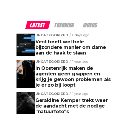
LATEST
TRENDING
VIDEOS
UNCATEGORIZED
6 days ago
Vent heeft wel hele
bijzondere manier om dame
aan de haak te slaan
UNCATEGORIZED
1 year ago
In Oostenrijk maken de
agenten geen grappen en
krijg je gewoon problemen als
je er zo bij loopt
UNCATEGORIZED
1 year ago
Geraldine Kemper trekt weer
de aandacht met de nodige
”natuurfoto”s