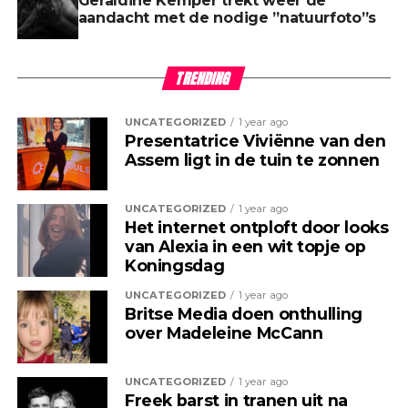
Geraldine Kemper trekt weer de
aandacht met de nodige ”natuurfoto”s
TRENDING
UNCATEGORIZED
1 year ago
Presentatrice Viviënne van den
Assem ligt in de tuin te zonnen
UNCATEGORIZED
1 year ago
Het internet ontploft door looks
van Alexia in een wit topje op
Koningsdag
UNCATEGORIZED
1 year ago
Britse Media doen onthulling
over Madeleine McCann
UNCATEGORIZED
1 year ago
Freek barst in tranen uit na