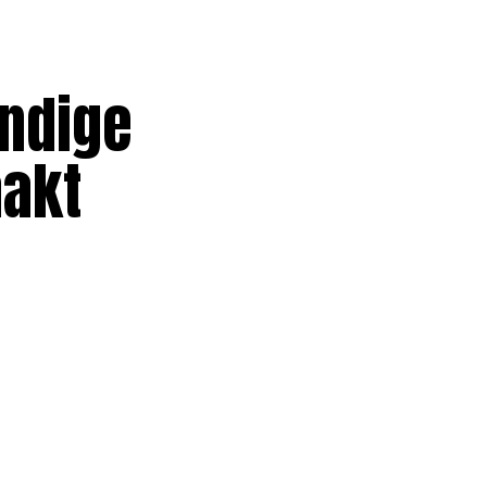
undige
aakt