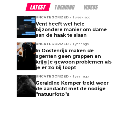
LATEST
TRENDING
VIDEOS
UNCATEGORIZED
1 week ago
Vent heeft wel hele
bijzondere manier om dame
aan de haak te slaan
UNCATEGORIZED
1 year ago
In Oostenrijk maken de
agenten geen grappen en
krijg je gewoon problemen als
je er zo bij loopt
UNCATEGORIZED
1 year ago
Geraldine Kemper trekt weer
de aandacht met de nodige
”natuurfoto”s