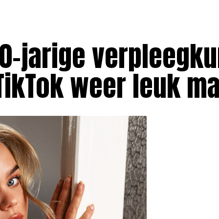
20-jarige verpleegk
 TikTok weer leuk m