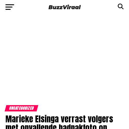
UNCATEGORIZED
Marieke Elsinga verrast volgers
met opvallende badpakfoto op