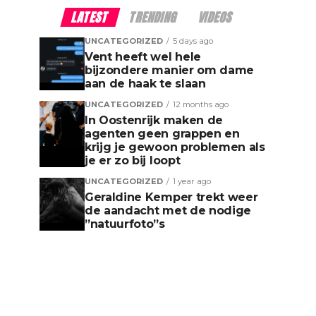
LATEST
TRENDING
VIDEOS
UNCATEGORIZED
5 days ago
Vent heeft wel hele
bijzondere manier om dame
aan de haak te slaan
UNCATEGORIZED
12 months ago
In Oostenrijk maken de
agenten geen grappen en
krijg je gewoon problemen als
je er zo bij loopt
UNCATEGORIZED
1 year ago
Geraldine Kemper trekt weer
de aandacht met de nodige
”natuurfoto”s