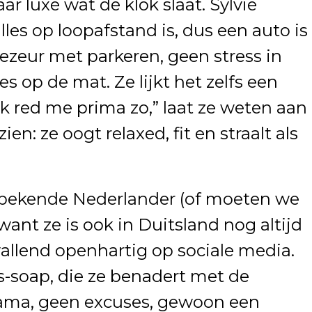
ar luxe wat de klok slaat. Sylvie
les op loopafstand is, dus een auto is
gezeur met parkeren, geen stress in
s op de mat. Ze lijkt het zelfs een
“Ik red me prima zo,” laat ze weten aan
zien: ze oogt relaxed, fit en straalt als
 bekende Nederlander (of moeten we
ant ze is ook in Duitsland nog altijd
opvallend openhartig op sociale media.
js-soap, die ze benadert met de
rama, geen excuses, gewoon een