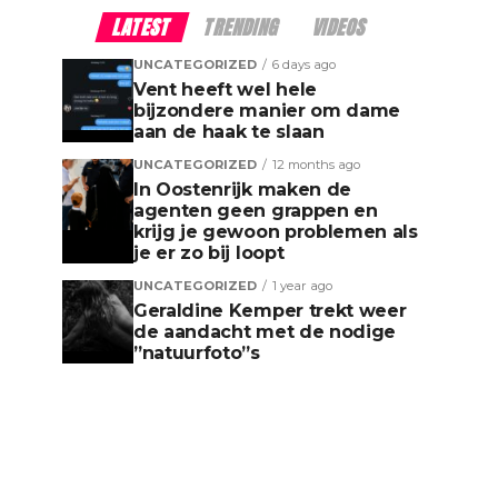
LATEST
TRENDING
VIDEOS
UNCATEGORIZED
6 days ago
Vent heeft wel hele
bijzondere manier om dame
aan de haak te slaan
UNCATEGORIZED
12 months ago
In Oostenrijk maken de
agenten geen grappen en
krijg je gewoon problemen als
je er zo bij loopt
UNCATEGORIZED
1 year ago
Geraldine Kemper trekt weer
de aandacht met de nodige
”natuurfoto”s