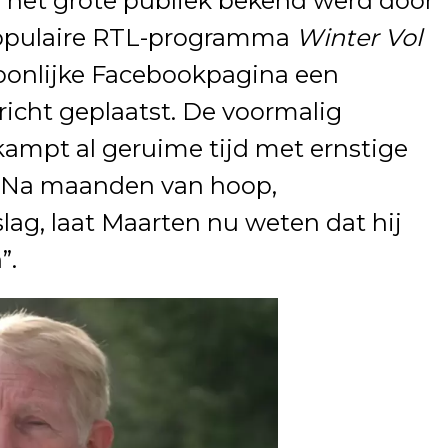
j het grote publiek bekend werd door
populaire RTL-programma
Winter Vol
rsoonlijke Facebookpagina een
icht geplaatst. De voormalig
 kampt al geruime tijd met ernstige
 Na maanden van hoop,
ag, laat Maarten nu weten dat hij
”.