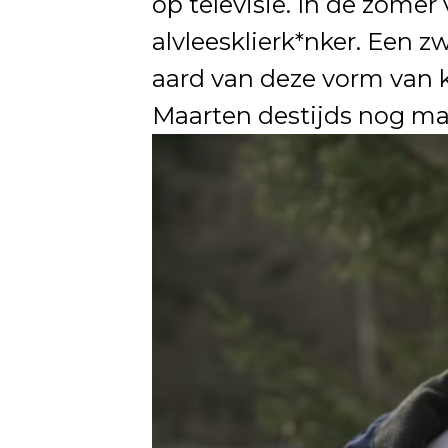
op televisie. In de zomer
alvleesklierk*nker. Een z
aard van deze vorm van k
Maarten destijds nog ma