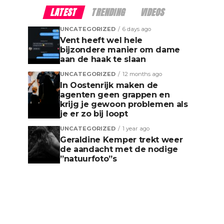
LATEST
TRENDING
VIDEOS
UNCATEGORIZED
6 days ago
Vent heeft wel hele
bijzondere manier om dame
aan de haak te slaan
UNCATEGORIZED
12 months ago
In Oostenrijk maken de
agenten geen grappen en
krijg je gewoon problemen als
je er zo bij loopt
UNCATEGORIZED
1 year ago
Geraldine Kemper trekt weer
de aandacht met de nodige
”natuurfoto”s