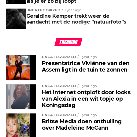
als je er zo bij loopt
UNCATEGORIZED
1 year ago
Geraldine Kemper trekt weer de
aandacht met de nodige ”natuurfoto”s
TRENDING
UNCATEGORIZED
1 year ago
Presentatrice Viviënne van den
Assem ligt in de tuin te zonnen
UNCATEGORIZED
1 year ago
Het internet ontploft door looks
van Alexia in een wit topje op
Koningsdag
UNCATEGORIZED
1 year ago
Britse Media doen onthulling
over Madeleine McCann