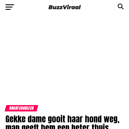
UNCATEGORIZED
Gekke dame gooit haar hond weg,
man geeft hem een ​​beter thuis