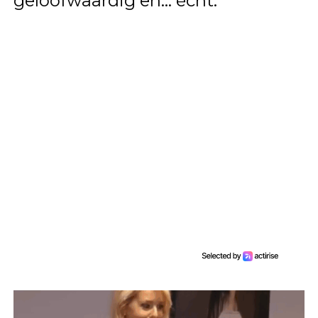
geloofwaardig en… écht.