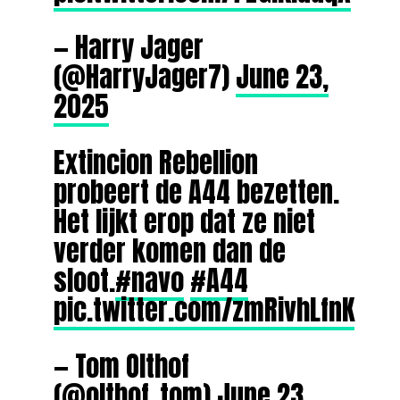
— Harry Jager
(@HarryJager7)
June 23,
2025
Extincion Rebellion
probeert de A44 bezetten.
Het lijkt erop dat ze niet
verder komen dan de
sloot.
#navo
#A44
pic.twitter.com/zmRivhLfnK
— Tom Olthof
(@olthof_tom)
June 23,