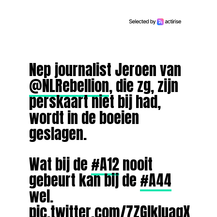
Nep journalist Jeroen van
@NLRebellion
, die zg, zijn
perskaart niet bij had,
wordt in de boeien
geslagen.
Wat bij de
#A12
nooit
gebeurt kan bij de
#A44
wel.
pic.twitter.com/7ZGlkIuaqX