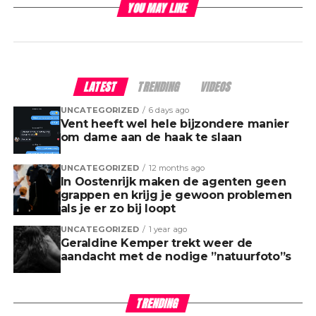
YOU MAY LIKE
LATEST
TRENDING
VIDEOS
UNCATEGORIZED
6 days ago
Vent heeft wel hele bijzondere manier
om dame aan de haak te slaan
UNCATEGORIZED
12 months ago
In Oostenrijk maken de agenten geen
grappen en krijg je gewoon problemen
als je er zo bij loopt
UNCATEGORIZED
1 year ago
Geraldine Kemper trekt weer de
aandacht met de nodige ”natuurfoto”s
TRENDING