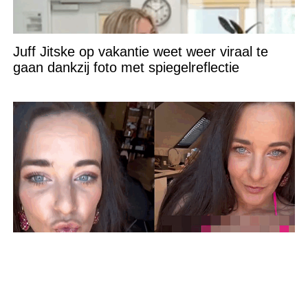
Juff Jitske op vakantie weet weer viraal te
gaan dankzij foto met spiegelreflectie
Nicol Kremers is de laatste tijd lekker bezig op
social media…