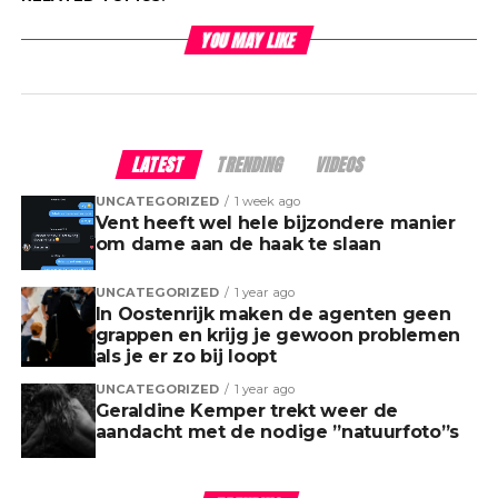
YOU MAY LIKE
LATEST
TRENDING
VIDEOS
UNCATEGORIZED
1 week ago
Vent heeft wel hele bijzondere manier
om dame aan de haak te slaan
UNCATEGORIZED
1 year ago
In Oostenrijk maken de agenten geen
grappen en krijg je gewoon problemen
als je er zo bij loopt
UNCATEGORIZED
1 year ago
Geraldine Kemper trekt weer de
aandacht met de nodige ”natuurfoto”s