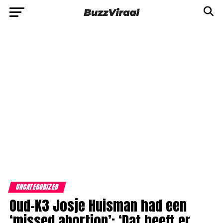
UNCATEGORIZED
Oud-K3 Josje Huisman had een
‘missed abortion’: ‘Dat heeft er