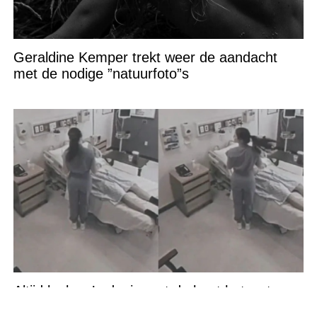
Geraldine Kemper trekt weer de aandacht
met de nodige ”natuurfoto”s
Altijd leuk zo’n dagje met de boot het water
op…