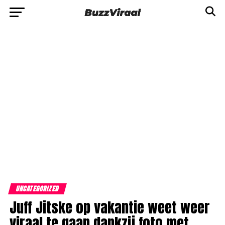
UNCATEGORIZED
Juff Jitske op vakantie weet weer
viraal te gaan dankzij foto met