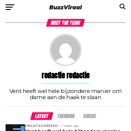
MEET THE TEAM
redactie redactie
Vent heeft wel hele bijzondere manier om
dame aan de haak te slaan
LATEST
TRENDING
VIDEOS
UNCATEGORIZED
1 week ago