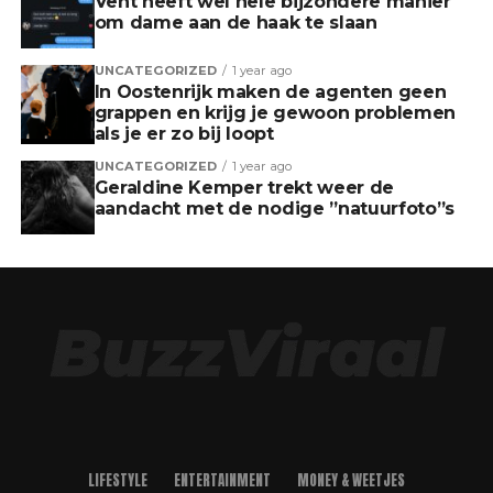
Vent heeft wel hele bijzondere manier
om dame aan de haak te slaan
UNCATEGORIZED
1 year ago
In Oostenrijk maken de agenten geen
grappen en krijg je gewoon problemen
als je er zo bij loopt
UNCATEGORIZED
1 year ago
Geraldine Kemper trekt weer de
aandacht met de nodige ”natuurfoto”s
LIFESTYLE
ENTERTAINMENT
MONEY & WEETJES