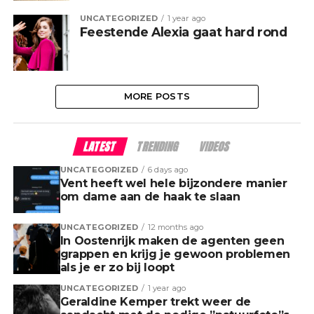
UNCATEGORIZED
1 year ago
Feestende Alexia gaat hard rond
MORE POSTS
LATEST
TRENDING
VIDEOS
UNCATEGORIZED
6 days ago
Vent heeft wel hele bijzondere manier
om dame aan de haak te slaan
UNCATEGORIZED
12 months ago
In Oostenrijk maken de agenten geen
grappen en krijg je gewoon problemen
als je er zo bij loopt
UNCATEGORIZED
1 year ago
Geraldine Kemper trekt weer de